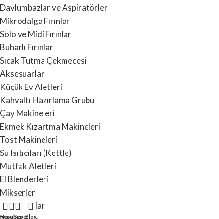
Davlumbazlar ve Aspiratörler
Mikrodalga Fırınlar
Solo ve Midi Fırınlar
Buharlı Fırınlar
Sıcak Tutma Çekmecesi
Aksesuarlar
Küçük Ev Aletleri
Kahvaltı Hazırlama Grubu
Çay Makineleri
Ekmek Kızartma Makineleri
Tost Makineleri
Su Isıtıcıları (Kettle)
Mutfak Aletleri
El Blenderleri
Mikserler
Doğrayıcılar
Home
Hesabım
Sepet
Blog
Blenderlar