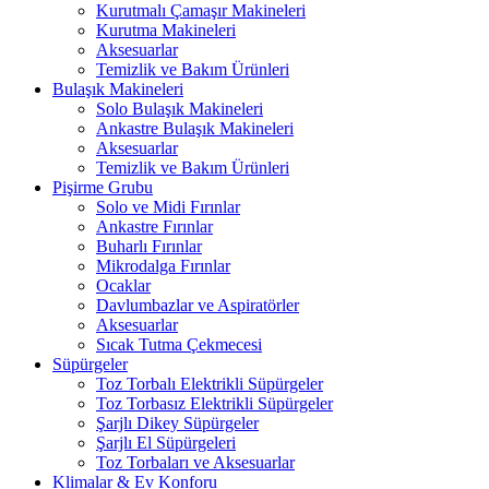
Kurutmalı Çamaşır Makineleri
Kurutma Makineleri
Aksesuarlar
Temizlik ve Bakım Ürünleri
Bulaşık Makineleri
Solo Bulaşık Makineleri
Ankastre Bulaşık Makineleri
Aksesuarlar
Temizlik ve Bakım Ürünleri
Pişirme Grubu
Solo ve Midi Fırınlar
Ankastre Fırınlar
Buharlı Fırınlar
Mikrodalga Fırınlar
Ocaklar
Davlumbazlar ve Aspiratörler
Aksesuarlar
Sıcak Tutma Çekmecesi
Süpürgeler
Toz Torbalı Elektrikli Süpürgeler
Toz Torbasız Elektrikli Süpürgeler
Şarjlı Dikey Süpürgeler
Şarjlı El Süpürgeleri
Toz Torbaları ve Aksesuarlar
Klimalar & Ev Konforu