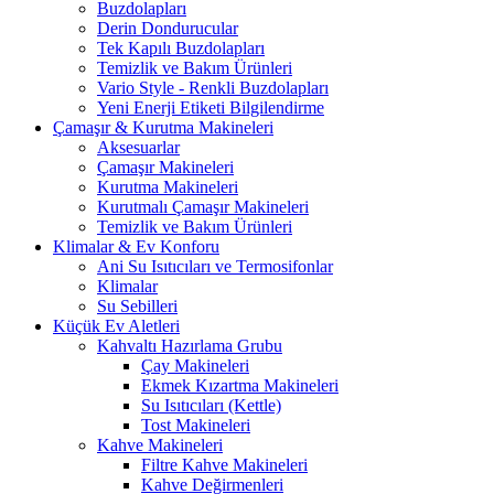
Buzdolapları
Derin Dondurucular
Tek Kapılı Buzdolapları
Temizlik ve Bakım Ürünleri
Vario Style - Renkli Buzdolapları
Yeni Enerji Etiketi Bilgilendirme
Çamaşır & Kurutma Makineleri
Aksesuarlar
Çamaşır Makineleri
Kurutma Makineleri
Kurutmalı Çamaşır Makineleri
Temizlik ve Bakım Ürünleri
Klimalar & Ev Konforu
Ani Su Isıtıcıları ve Termosifonlar
Klimalar
Su Sebilleri
Küçük Ev Aletleri
Kahvaltı Hazırlama Grubu
Çay Makineleri
Ekmek Kızartma Makineleri
Su Isıtıcıları (Kettle)
Tost Makineleri
Kahve Makineleri
Filtre Kahve Makineleri
Kahve Değirmenleri