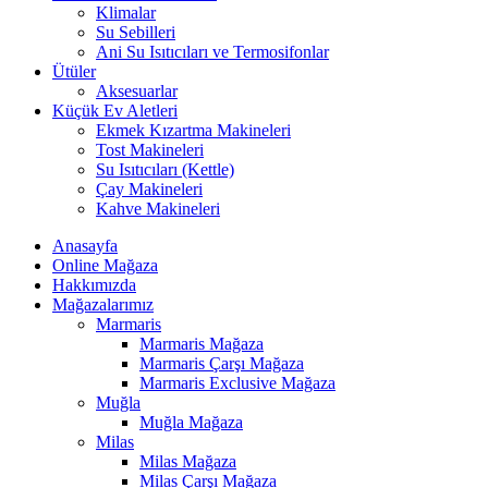
Klimalar
Su Sebilleri
Ani Su Isıtıcıları ve Termosifonlar
Ütüler
Aksesuarlar
Küçük Ev Aletleri
Ekmek Kızartma Makineleri
Tost Makineleri
Su Isıtıcıları (Kettle)
Çay Makineleri
Kahve Makineleri
Anasayfa
Online Mağaza
Hakkımızda
Mağazalarımız
Marmaris
Marmaris Mağaza
Marmaris Çarşı Mağaza
Marmaris Exclusive Mağaza
Muğla
Muğla Mağaza
Milas
Milas Mağaza
Milas Çarşı Mağaza