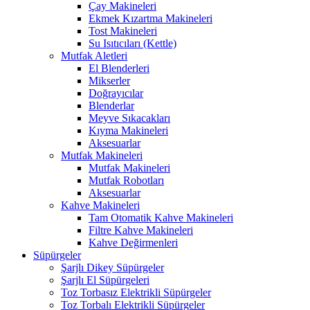
Çay Makineleri
Ekmek Kızartma Makineleri
Tost Makineleri
Su Isıtıcıları (Kettle)
Mutfak Aletleri
El Blenderleri
Mikserler
Doğrayıcılar
Blenderlar
Meyve Sıkacakları
Kıyma Makineleri
Aksesuarlar
Mutfak Makineleri
Mutfak Makineleri
Mutfak Robotları
Aksesuarlar
Kahve Makineleri
Tam Otomatik Kahve Makineleri
Filtre Kahve Makineleri
Kahve Değirmenleri
Süpürgeler
Şarjlı Dikey Süpürgeler
Şarjlı El Süpürgeleri
Toz Torbasız Elektrikli Süpürgeler
Toz Torbalı Elektrikli Süpürgeler