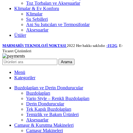
Toz Torbaları ve Aksesuarlar
Klimalar & Ev Konforu
Klimalar
Su Sebilleri
Ani Su Isıtıcıları ve Termosifonlar
Aksesuarlar
Ütüler
MARMARİS TEKNOLOJİ NOKTASI
2022 Her hakkı saklıdır.
-1U2G
. E-
Ticaret Çözümleri
Arama
Menü
Kategoriler
Buzdolapları ve Derin Dondurucular
Buzdolapları
Vario Style – Renkli Buzdolapları
Derin Dondurucular
Tek Kapılı Buzdolapları
Temizlik ve Bakım Ürünleri
Aksesuarlar
Çamaşır & Kurutma Makineleri
Çamaşır Makineleri