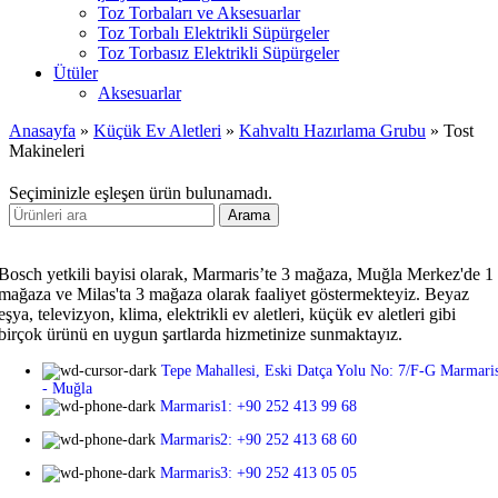
Toz Torbaları ve Aksesuarlar
Toz Torbalı Elektrikli Süpürgeler
Toz Torbasız Elektrikli Süpürgeler
Ütüler
Aksesuarlar
Anasayfa
»
Küçük Ev Aletleri
»
Kahvaltı Hazırlama Grubu
»
Tost
Makineleri
Seçiminizle eşleşen ürün bulunamadı.
Arama
Bosch yetkili bayisi olarak, Marmaris’te 3 mağaza, Muğla Merkez'de 1
mağaza ve Milas'ta 3 mağaza olarak faaliyet göstermekteyiz. Beyaz
eşya, televizyon, klima, elektrikli ev aletleri, küçük ev aletleri gibi
birçok ürünü en uygun şartlarda hizmetinize sunmaktayız.
Tepe Mahallesi, Eski Datça Yolu No: 7/F-G Marmari
- Muğla
Marmaris1: +90 252 413 99 68
Marmaris2: +90 252 413 68 60
Marmaris3: +90 252 413 05 05