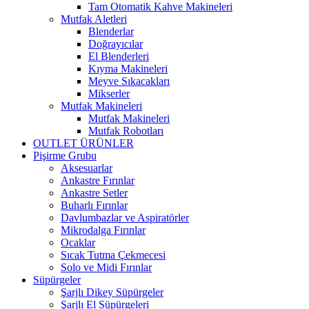
Tam Otomatik Kahve Makineleri
Mutfak Aletleri
Blenderlar
Doğrayıcılar
El Blenderleri
Kıyma Makineleri
Meyve Sıkacakları
Mikserler
Mutfak Makineleri
Mutfak Makineleri
Mutfak Robotları
OUTLET ÜRÜNLER
Pişirme Grubu
Aksesuarlar
Ankastre Fırınlar
Ankastre Setler
Buharlı Fırınlar
Davlumbazlar ve Aspiratörler
Mikrodalga Fırınlar
Ocaklar
Sıcak Tutma Çekmecesi
Solo ve Midi Fırınlar
Süpürgeler
Şarjlı Dikey Süpürgeler
Şarjlı El Süpürgeleri