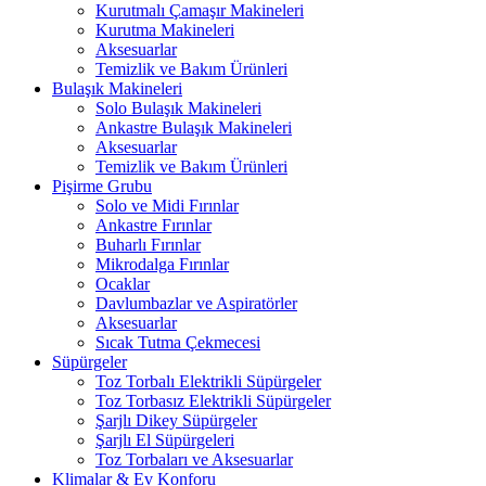
Kurutmalı Çamaşır Makineleri
Kurutma Makineleri
Aksesuarlar
Temizlik ve Bakım Ürünleri
Bulaşık Makineleri
Solo Bulaşık Makineleri
Ankastre Bulaşık Makineleri
Aksesuarlar
Temizlik ve Bakım Ürünleri
Pişirme Grubu
Solo ve Midi Fırınlar
Ankastre Fırınlar
Buharlı Fırınlar
Mikrodalga Fırınlar
Ocaklar
Davlumbazlar ve Aspiratörler
Aksesuarlar
Sıcak Tutma Çekmecesi
Süpürgeler
Toz Torbalı Elektrikli Süpürgeler
Toz Torbasız Elektrikli Süpürgeler
Şarjlı Dikey Süpürgeler
Şarjlı El Süpürgeleri
Toz Torbaları ve Aksesuarlar
Klimalar & Ev Konforu