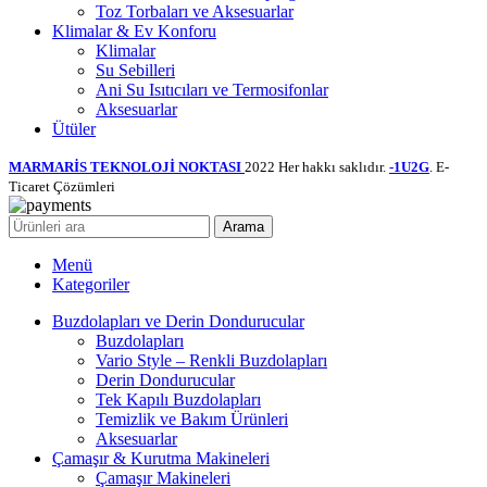
Toz Torbaları ve Aksesuarlar
Klimalar & Ev Konforu
Klimalar
Su Sebilleri
Ani Su Isıtıcıları ve Termosifonlar
Aksesuarlar
Ütüler
MARMARİS TEKNOLOJİ NOKTASI
2022 Her hakkı saklıdır.
-1U2G
. E-
Ticaret Çözümleri
Arama
Menü
Kategoriler
Buzdolapları ve Derin Dondurucular
Buzdolapları
Vario Style – Renkli Buzdolapları
Derin Dondurucular
Tek Kapılı Buzdolapları
Temizlik ve Bakım Ürünleri
Aksesuarlar
Çamaşır & Kurutma Makineleri
Çamaşır Makineleri