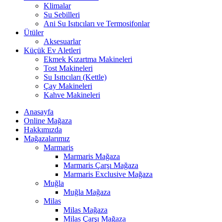
Klimalar
Su Sebilleri
Ani Su Isıtıcıları ve Termosifonlar
Ütüler
Aksesuarlar
Küçük Ev Aletleri
Ekmek Kızartma Makineleri
Tost Makineleri
Su Isıtıcıları (Kettle)
Çay Makineleri
Kahve Makineleri
Anasayfa
Online Mağaza
Hakkımızda
Mağazalarımız
Marmaris
Marmaris Mağaza
Marmaris Çarşı Mağaza
Marmaris Exclusive Mağaza
Muğla
Muğla Mağaza
Milas
Milas Mağaza
Milas Çarşı Mağaza