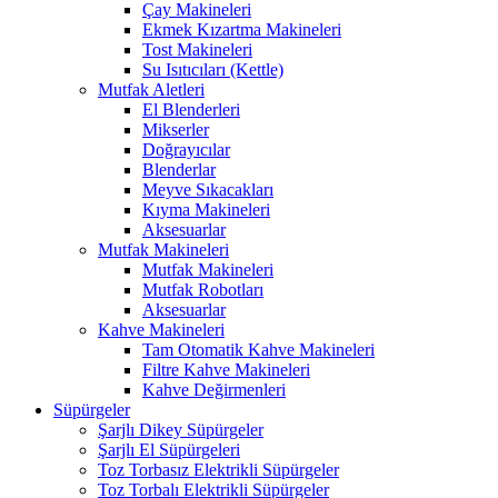
Çay Makineleri
Ekmek Kızartma Makineleri
Tost Makineleri
Su Isıtıcıları (Kettle)
Mutfak Aletleri
El Blenderleri
Mikserler
Doğrayıcılar
Blenderlar
Meyve Sıkacakları
Kıyma Makineleri
Aksesuarlar
Mutfak Makineleri
Mutfak Makineleri
Mutfak Robotları
Aksesuarlar
Kahve Makineleri
Tam Otomatik Kahve Makineleri
Filtre Kahve Makineleri
Kahve Değirmenleri
Süpürgeler
Şarjlı Dikey Süpürgeler
Şarjlı El Süpürgeleri
Toz Torbasız Elektrikli Süpürgeler
Toz Torbalı Elektrikli Süpürgeler