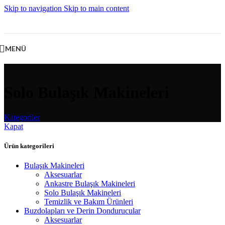
Skip to navigation
Skip to main content
MENÜ
Solo Bulaşık Makineleri
Kategoriler
Kapat
Ürün kategorileri
Bulaşık Makineleri
Aksesuarlar
Ankastre Bulaşık Makineleri
Solo Bulaşık Makineleri
Temizlik ve Bakım Ürünleri
Buzdolapları ve Derin Dondurucular
Aksesuarlar