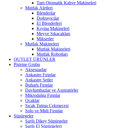
Tam Otomatik Kahve Makineleri
Mutfak Aletleri
Blenderlar
Doğrayıcılar
El Blenderleri
Kıyma Makineleri
Meyve Sıkacakları
Mikserler
Mutfak Makineleri
Mutfak Makineleri
Mutfak Robotları
OUTLET ÜRÜNLER
Pişirme Grubu
Aksesuarlar
Ankastre Fırınlar
Ankastre Setler
Buharlı Fırınlar
Davlumbazlar ve Aspiratörler
Mikrodalga Fırınlar
Ocaklar
Sıcak Tutma Çekmecesi
Solo ve Midi Fırınlar
Süpürgeler
Şarjlı Dikey Süpürgeler
Şarjlı El Süpürgeleri