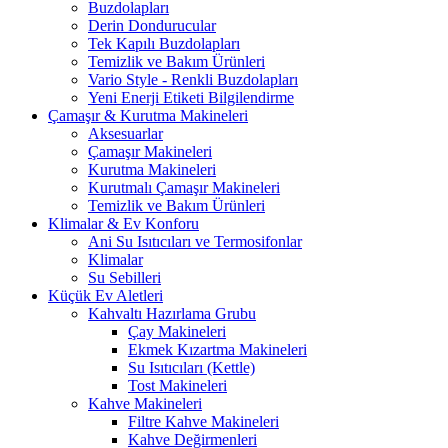
Buzdolapları
Derin Dondurucular
Tek Kapılı Buzdolapları
Temizlik ve Bakım Ürünleri
Vario Style - Renkli Buzdolapları
Yeni Enerji Etiketi Bilgilendirme
Çamaşır & Kurutma Makineleri
Aksesuarlar
Çamaşır Makineleri
Kurutma Makineleri
Kurutmalı Çamaşır Makineleri
Temizlik ve Bakım Ürünleri
Klimalar & Ev Konforu
Ani Su Isıtıcıları ve Termosifonlar
Klimalar
Su Sebilleri
Küçük Ev Aletleri
Kahvaltı Hazırlama Grubu
Çay Makineleri
Ekmek Kızartma Makineleri
Su Isıtıcıları (Kettle)
Tost Makineleri
Kahve Makineleri
Filtre Kahve Makineleri
Kahve Değirmenleri