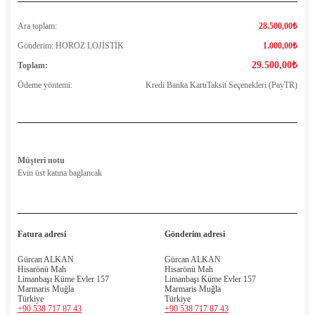
Ara toplam:
28.500,00
₺
Gönderim: HOROZ LOJİSTİK
1.000,00
₺
29.500,00
₺
Toplam:
Ödeme yöntemi:
Kredi Banka KartıTaksit Seçenekleri (PayTR)
Müşteri notu
Evin üst katına baglancak
Fatura adresi
Gönderim adresi
Gürcan ALKAN
Gürcan ALKAN
Hisarönü Mah
Hisarönü Mah
Limanbaşı Küme Evler 157
Limanbaşı Küme Evler 157
Marmaris Muğla
Marmaris Muğla
Türkiye
Türkiye
+90 538 717 87 43
+90 538 717 87 43