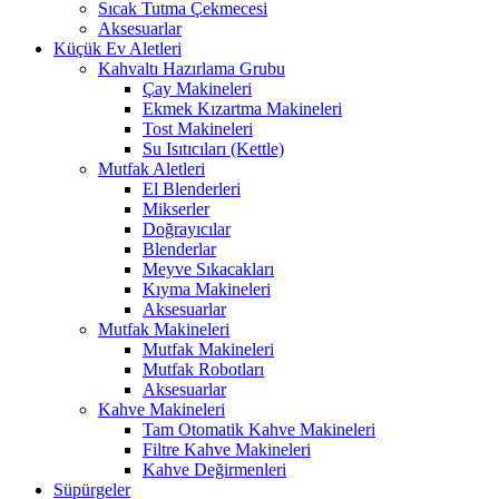
Sıcak Tutma Çekmecesi
Aksesuarlar
Küçük Ev Aletleri
Kahvaltı Hazırlama Grubu
Çay Makineleri
Ekmek Kızartma Makineleri
Tost Makineleri
Su Isıtıcıları (Kettle)
Mutfak Aletleri
El Blenderleri
Mikserler
Doğrayıcılar
Blenderlar
Meyve Sıkacakları
Kıyma Makineleri
Aksesuarlar
Mutfak Makineleri
Mutfak Makineleri
Mutfak Robotları
Aksesuarlar
Kahve Makineleri
Tam Otomatik Kahve Makineleri
Filtre Kahve Makineleri
Kahve Değirmenleri
Süpürgeler