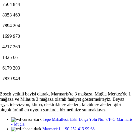
7564
844
8053
469
7894
204
1699
970
4217
269
1325
66
6179
203
7839
949
Bosch yetkili bayisi olarak, Marmaris’te 3 mağaza, Muğla Merkez'de 1
mağaza ve Milas'ta 3 mağaza olarak faaliyet göstermekteyiz. Beyaz
eşya, televizyon, klima, elektrikli ev aletleri, küçük ev aletleri gibi
birçok ürünü en uygun şartlarda hizmetinize sunmaktayız.
Tepe Mahallesi, Eski Datça Yolu No: 7/F-G Marmari
- Muğla
Marmaris1: +90 252 413 99 68