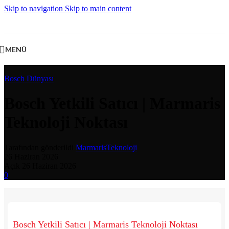
Skip to navigation
Skip to main content
MENÜ
Bosch Dünyası
Bosch Yetkili Satıcı | Marmaris
Teknoloji Noktası
Tarafından gönderildi
MarmarisTeknoloji
26 Haziran 2026
Açık 26 Haziran 2026
0
Bosch Yetkili Satıcı | Marmaris Teknoloji Noktası