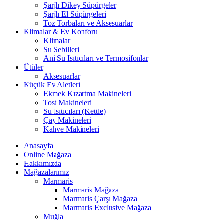
Şarjlı Dikey Süpürgeler
Şarjlı El Süpürgeleri
Toz Torbaları ve Aksesuarlar
Klimalar & Ev Konforu
Klimalar
Su Sebilleri
Ani Su Isıtıcıları ve Termosifonlar
Ütüler
Aksesuarlar
Küçük Ev Aletleri
Ekmek Kızartma Makineleri
Tost Makineleri
Su Isıtıcıları (Kettle)
Çay Makineleri
Kahve Makineleri
Anasayfa
Online Mağaza
Hakkımızda
Mağazalarımız
Marmaris
Marmaris Mağaza
Marmaris Çarşı Mağaza
Marmaris Exclusive Mağaza
Muğla