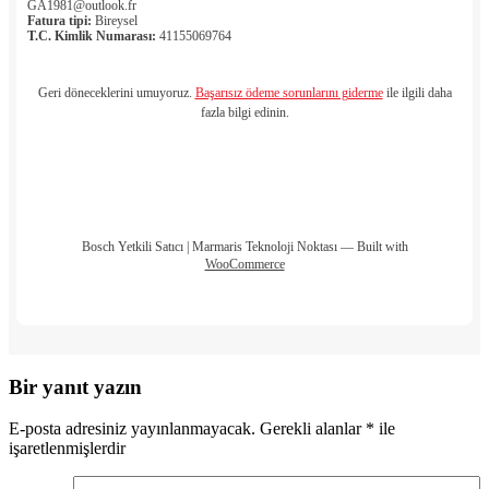
GA1981@outlook.fr
Fatura tipi:
Bireysel
T.C. Kimlik Numarası:
41155069764
Geri döneceklerini umuyoruz.
Başarısız ödeme sorunlarını giderme
ile ilgili daha
fazla bilgi edinin.
Bosch Yetkili Satıcı | Marmaris Teknoloji Noktası — Built with
WooCommerce
Bir yanıt yazın
E-posta adresiniz yayınlanmayacak.
Gerekli alanlar
*
ile
işaretlenmişlerdir