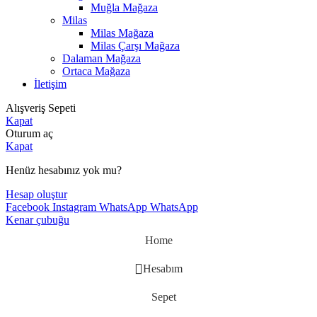
Muğla Mağaza
Milas
Milas Mağaza
Milas Çarşı Mağaza
Dalaman Mağaza
Ortaca Mağaza
İletişim
Alışveriş Sepeti
Kapat
Oturum aç
Kapat
Henüz hesabınız yok mu?
Hesap oluştur
Facebook
Instagram
WhatsApp
WhatsApp
Kenar çubuğu
Home
Hesabım
Sepet