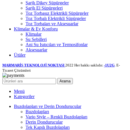
Şarjlı Dikey Süpürgeler
Şarjlı El Süpürgeleri
Toz Torbasız Elektrikli Süpürgeler
Toz Torbalı Elektrikli Süpürgeler
Toz Torbaları ve Aksesuarlar
Klimalar & Ev Konforu
Klimalar
Su Sebilleri
Ani Su Isıtıcıları ve Termosifonlar
Aksesuarlar
Ütüler
MARMARİS TEKNOLOJİ NOKTASI
2022 Her hakkı saklıdır.
-1U2G
. E-
Ticaret Çözümleri
Arama
Menü
Kategoriler
Buzdolapları ve Derin Dondurucular
Buzdolapları
Vario Style – Renkli Buzdolapları
Derin Dondurucular
Tek Kapılı Buzdolapları