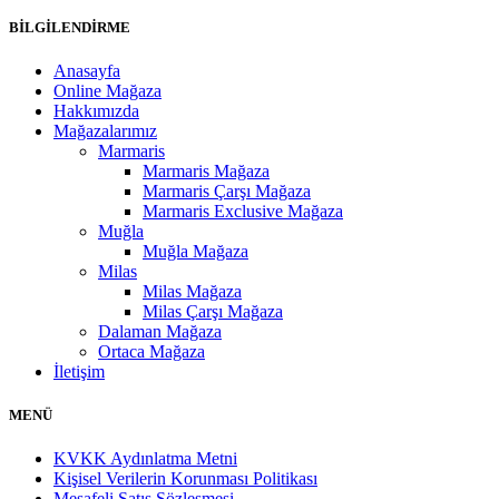
BİLGİLENDİRME
Anasayfa
Online Mağaza
Hakkımızda
Mağazalarımız
Marmaris
Marmaris Mağaza
Marmaris Çarşı Mağaza
Marmaris Exclusive Mağaza
Muğla
Muğla Mağaza
Milas
Milas Mağaza
Milas Çarşı Mağaza
Dalaman Mağaza
Ortaca Mağaza
İletişim
MENÜ
KVKK Aydınlatma Metni
Kişisel Verilerin Korunması Politikası
Mesafeli Satış Sözleşmesi