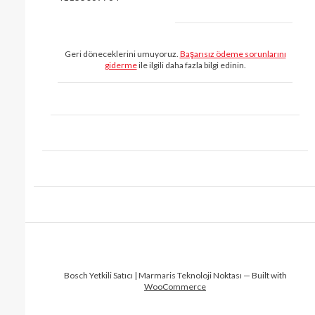
Geri döneceklerini umuyoruz.
Başarısız ödeme sorunlarını
giderme
ile ilgili daha fazla bilgi edinin.
Bosch Yetkili Satıcı | Marmaris Teknoloji Noktası — Built with
WooCommerce