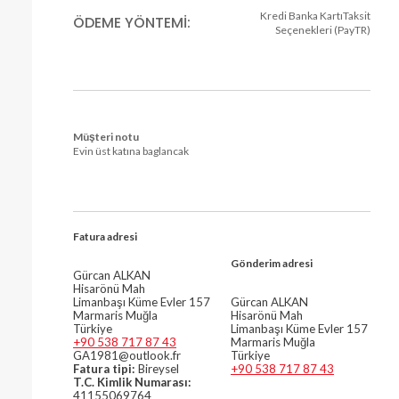
Kredi Banka KartıTaksit
ÖDEME YÖNTEMI:
Seçenekleri (PayTR)
Müşteri notu
Evin üst katına baglancak
Fatura adresi
Gönderim adresi
Gürcan ALKAN
Hisarönü Mah
Limanbaşı Küme Evler 157
Gürcan ALKAN
Marmaris Muğla
Hisarönü Mah
Türkiye
Limanbaşı Küme Evler 157
+90 538 717 87 43
Marmaris Muğla
GA1981@outlook.fr
Türkiye
Fatura tipi:
Bireysel
+90 538 717 87 43
T.C. Kimlik Numarası:
41155069764