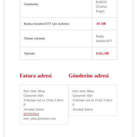
KARGO
Gönderim:
(Ücretsiz
Kargo)
Banka havalesi/EFT için indirim:
-87,50
₺
Banka
Ödeme yöntemi:
havalesi/EFT
Toplam:
8.662,50
₺
Fatura adresi
Gönderim adresi
Emir ömer Akbaş
Emir ömer Akbaş
Güneşevler Mah
Güneşevler Mah
Yıldıztepe cad no 19 kat 3 daire
Yıldıztepe cad no 19 kat 3 daire
8
8
Altındağ Ankara
Altındağ Ankara
5072023614
emir_akbas@hotmail.com