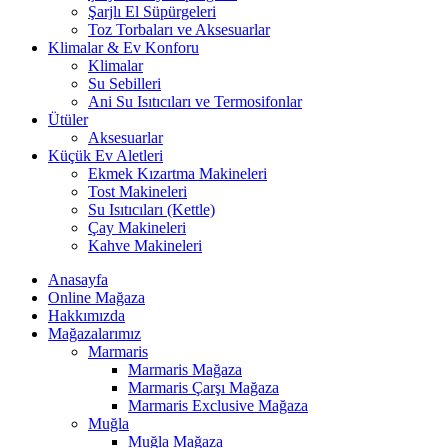
Şarjlı El Süpürgeleri
Toz Torbaları ve Aksesuarlar
Klimalar & Ev Konforu
Klimalar
Su Sebilleri
Ani Su Isıtıcıları ve Termosifonlar
Ütüler
Aksesuarlar
Küçük Ev Aletleri
Ekmek Kızartma Makineleri
Tost Makineleri
Su Isıtıcıları (Kettle)
Çay Makineleri
Kahve Makineleri
Anasayfa
Online Mağaza
Hakkımızda
Mağazalarımız
Marmaris
Marmaris Mağaza
Marmaris Çarşı Mağaza
Marmaris Exclusive Mağaza
Muğla
Muğla Mağaza