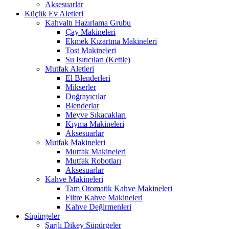
Aksesuarlar
Küçük Ev Aletleri
Kahvaltı Hazırlama Grubu
Çay Makineleri
Ekmek Kızartma Makineleri
Tost Makineleri
Su Isıtıcıları (Kettle)
Mutfak Aletleri
El Blenderleri
Mikserler
Doğrayıcılar
Blenderlar
Meyve Sıkacakları
Kıyma Makineleri
Aksesuarlar
Mutfak Makineleri
Mutfak Makineleri
Mutfak Robotları
Aksesuarlar
Kahve Makineleri
Tam Otomatik Kahve Makineleri
Filtre Kahve Makineleri
Kahve Değirmenleri
Süpürgeler
Şarjlı Dikey Süpürgeler