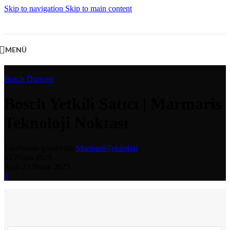
Skip to navigation
Skip to main content
MENÜ
Bosch Dünyası
Bosch Yetkili Satıcı | Marmaris
Teknoloji Noktası
Tarafından gönderildi
MarmarisTeknoloji
23 Nisan 2025
Açık 23 Nisan 2025
0