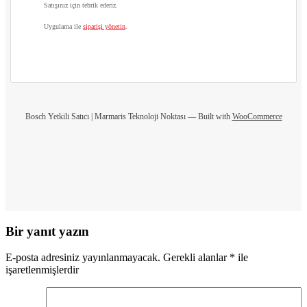
Satışınız için tebrik ederiz.
Uygulama ile
siparişi yönetin
.
Bosch Yetkili Satıcı | Marmaris Teknoloji Noktası — Built with
WooCommerce
Bir yanıt yazın
E-posta adresiniz yayınlanmayacak.
Gerekli alanlar
*
ile
işaretlenmişlerdir