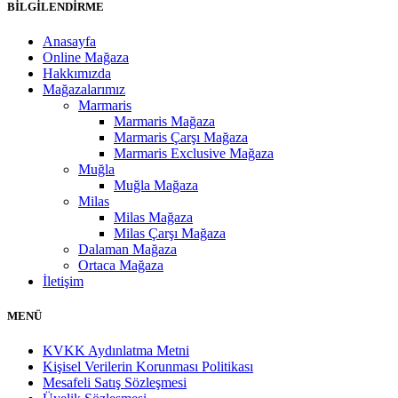
BİLGİLENDİRME
Anasayfa
Online Mağaza
Hakkımızda
Mağazalarımız
Marmaris
Marmaris Mağaza
Marmaris Çarşı Mağaza
Marmaris Exclusive Mağaza
Muğla
Muğla Mağaza
Milas
Milas Mağaza
Milas Çarşı Mağaza
Dalaman Mağaza
Ortaca Mağaza
İletişim
MENÜ
KVKK Aydınlatma Metni
Kişisel Verilerin Korunması Politikası
Mesafeli Satış Sözleşmesi