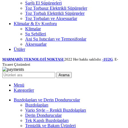
Şarjlı El Süpürgeleri
Toz Torbasız Elektrikli Süpürgeler
Toz Torbalı Elektrikli Süpürgeler
Toz Torbaları ve Aksesuarlar
Klimalar & Ev Konforu
Klimalar
Su Sebilleri
Ani Su Isıtıcıları ve Termosifonlar
Aksesuarlar
Ütüler
MARMARİS TEKNOLOJİ NOKTASI
2022 Her hakkı saklıdır.
-1U2G
. E-
Ticaret Çözümleri
Arama
Menü
Kategoriler
Buzdolapları ve Derin Dondurucular
Buzdolapları
Vario Style – Renkli Buzdolapları
Derin Dondurucular
Tek Kapılı Buzdolapları
Temizlik ve Bakım Ürünleri