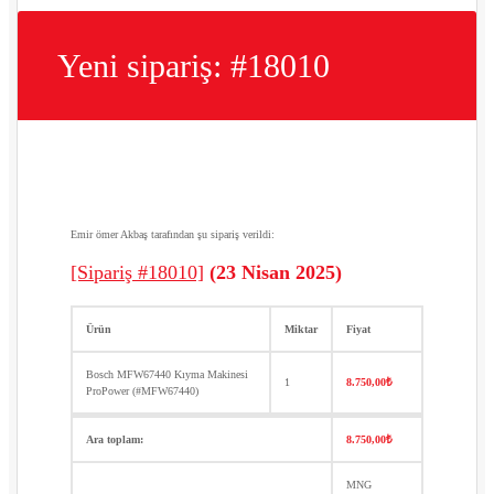
Yeni sipariş: #18010
Emir ömer Akbaş tarafından şu sipariş verildi:
[Sipariş #18010]
(23 Nisan 2025)
Ürün
Miktar
Fiyat
Bosch MFW67440 Kıyma Makinesi
1
8.750,00
₺
ProPower (#MFW67440)
Ara toplam:
8.750,00
₺
MNG