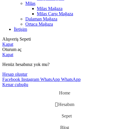
Milas
Milas Mağaza
Milas Çarşı Mağaza
Dalaman Mağaza
Ortaca Mağaza
İletişim
Alışveriş Sepeti
Kapat
Oturum aç
Kapat
Henüz hesabınız yok mu?
Hesap oluştur
Facebook
Instagram
WhatsApp
WhatsApp
Kenar çubuğu
Home
Hesabım
Sepet
Blog