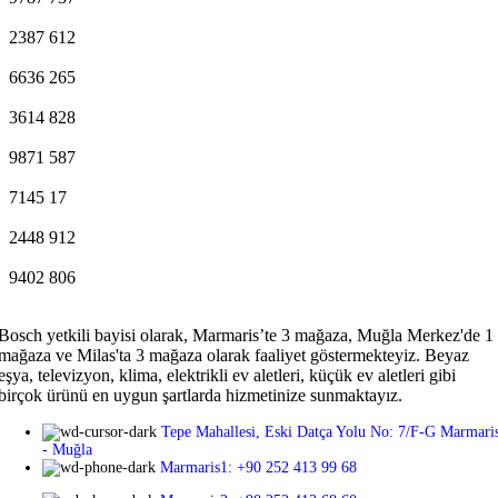
2387
612
6636
265
3614
828
9871
587
7145
17
2448
912
9402
806
Bosch yetkili bayisi olarak, Marmaris’te 3 mağaza, Muğla Merkez'de 1
mağaza ve Milas'ta 3 mağaza olarak faaliyet göstermekteyiz. Beyaz
eşya, televizyon, klima, elektrikli ev aletleri, küçük ev aletleri gibi
birçok ürünü en uygun şartlarda hizmetinize sunmaktayız.
Tepe Mahallesi, Eski Datça Yolu No: 7/F-G Marmari
- Muğla
Marmaris1: +90 252 413 99 68