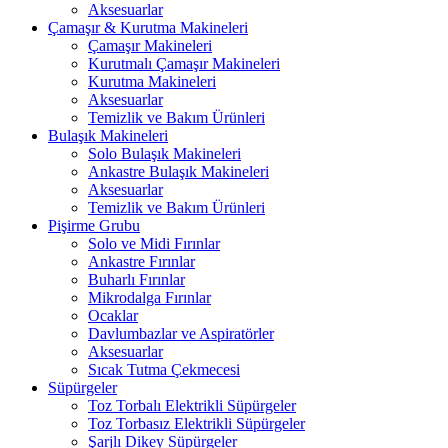
Aksesuarlar
Çamaşır & Kurutma Makineleri
Çamaşır Makineleri
Kurutmalı Çamaşır Makineleri
Kurutma Makineleri
Aksesuarlar
Temizlik ve Bakım Ürünleri
Bulaşık Makineleri
Solo Bulaşık Makineleri
Ankastre Bulaşık Makineleri
Aksesuarlar
Temizlik ve Bakım Ürünleri
Pişirme Grubu
Solo ve Midi Fırınlar
Ankastre Fırınlar
Buharlı Fırınlar
Mikrodalga Fırınlar
Ocaklar
Davlumbazlar ve Aspiratörler
Aksesuarlar
Sıcak Tutma Çekmecesi
Süpürgeler
Toz Torbalı Elektrikli Süpürgeler
Toz Torbasız Elektrikli Süpürgeler
Şarjlı Dikey Süpürgeler