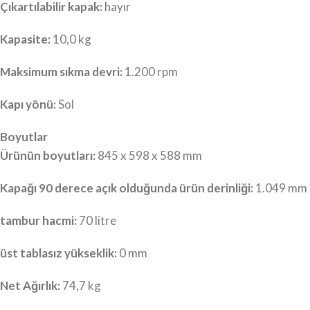
Çıkartılabilir kapak:
hayır
Kapasite:
10,0 kg
Maksimum sıkma devri:
1.200 rpm
Kapı yönü:
Sol
Boyutlar
Ürünün boyutları:
845 x 598 x 588 mm
Kapağı 90 derece açık olduğunda ürün derinliği:
1.049 mm
tambur hacmi:
70 litre
üst tablasız yükseklik:
0 mm
Net Ağırlık:
74,7 kg