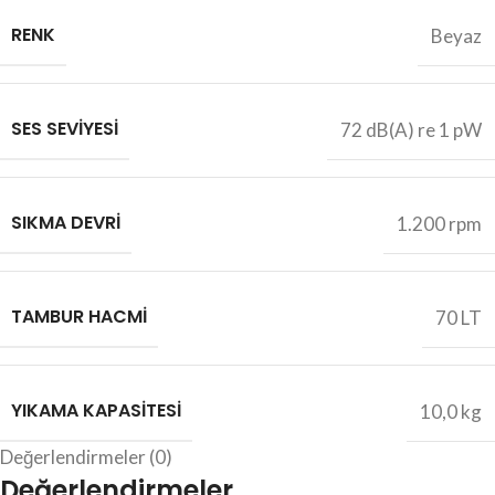
RENK
Beyaz
SES SEVIYESI
72 dB(A) re 1 pW
SIKMA DEVRI
1.200 rpm
TAMBUR HACMI
70 LT
YIKAMA KAPASITESI
10,0 kg
Değerlendirmeler (0)
Değerlendirmeler