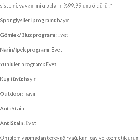
sistemi, yaygın mikropların %99,99'unu öldürür.*
Spor giysileri programı:
hayır
Gömlek/Bluz programı:
Evet
Narin/İpek programı:
Evet
Yünlüler programı:
Evet
Kuş tüyü:
hayır
Outdoor:
hayır
Anti Stain
AntiStain:
Evet
Ön işlem yapmadan tereyağı/yağ, kan, çay ve kozmetik ürün