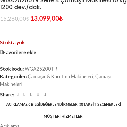
WGA25200TR Serie 4 Çamaşır Makinesi 10 kg
1200 dev./dak.
13.099,00
₺
15.280,00
₺
Stokta yok
Favorilere ekle
Stok kodu:
WGA25200TR
Kategoriler:
Çamaşır & Kurutma Makineleri
,
Çamaşır
Makineleri
Share:
AÇIKLAMA
EK BILGI
DEĞERLENDIRMELER (0)
TAKSIT SEÇENEKLERI
MÜŞTERI HIZMETLERI
Açıklama