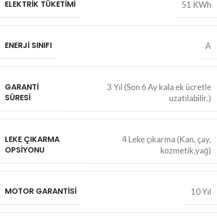
ELEKTRIK TÜKETIMI
51 KWh
ENERJI SINIFI
A
GARANTI
3 Yıl (Son 6 Ay kala ek ücretle
SÜRESI
uzatılabilir.)
LEKE ÇIKARMA
4 Leke çıkarma (Kan, çay,
OPSIYONU
kozmetik,yağ)
MOTOR GARANTISI
10 Yıl