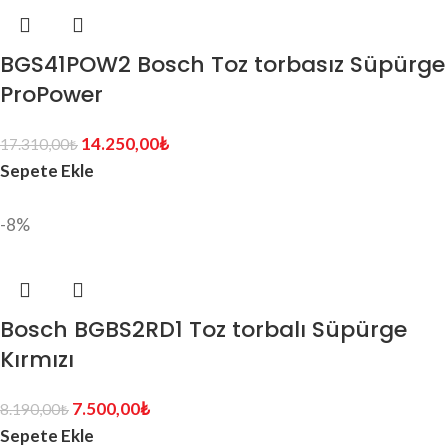
BGS41POW2 Bosch Toz torbasız Süpürge
ProPower
14.250,00
₺
17.310,00
₺
Sepete Ekle
-8%
Bosch BGBS2RD1 Toz torbalı Süpürge
Kırmızı
7.500,00
₺
8.190,00
₺
Sepete Ekle