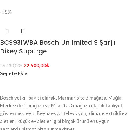
-15%
BCS931WBA Bosch Unlimited 9 Şarjlı
Dikey Süpürge
22.500,00
₺
26.430,00
₺
Sepete Ekle
Bosch yetkili bayisi olarak, Marmaris’te 3 mağaza, Muğla
Merkez'de 1 mağaza ve Milas'ta 3 mağaza olarak faaliyet
göstermekteyiz. Beyaz eşya, televizyon, klima, elektrikli ev
aletleri, küçük ev aletleri gibi birçok ürünü en uygun
şartlarda hizmetinize sunmaktayız.