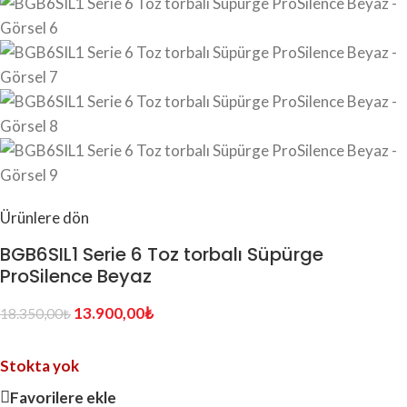
Ürünlere dön
BGB6SIL1 Serie 6 Toz torbalı Süpürge
ProSilence Beyaz
13.900,00
₺
18.350,00
₺
Stokta yok
Favorilere ekle