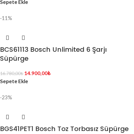
Sepete Ekle
-11%
BCS61113 Bosch Unlimited 6 Şarjı
Süpürge
14.900,00
₺
16.780,00
₺
Sepete Ekle
-23%
BGS41PET1 Bosch Toz Torbasız Süpürge