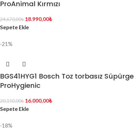
ProAnimal Kırmızı
18.990,00
₺
24.670,00
₺
Sepete Ekle
-21%
BGS41HYG1 Bosch Toz torbasız Süpürge
ProHygienic
16.000,00
₺
20.150,00
₺
Sepete Ekle
-18%