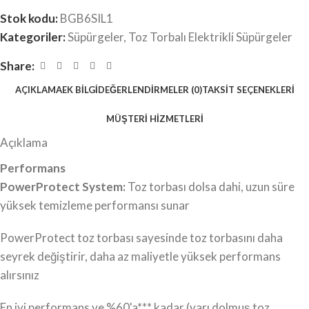
Stok kodu:
BGB6SIL1
Kategoriler:
Süpürgeler
,
Toz Torbalı Elektrikli Süpürgeler
Share:
AÇIKLAMA
EK BILGI
DEĞERLENDIRMELER (0)
TAKSIT SEÇENEKLERI
MÜŞTERI HIZMETLERI
Açıklama
Performans
PowerProtect System:
Toz torbası dolsa dahi, uzun süre
yüksek temizleme performansı sunar
PowerProtect toz torbası sayesinde toz torbasını daha
seyrek değiştirir, daha az maliyetle yüksek performans
alırsınız
En iyi performans ve %60'a*** kadar (yarı dolmuş toz