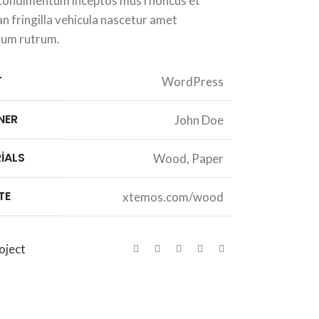
a condimentum inceptos mus rhoncus et
 fringilla vehicula nascetur amet
um rutrum.
T
WordPress
NER
John Doe
IALS
Wood, Paper
TE
xtemos.com/wood
oject