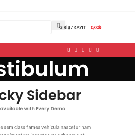
GIRIŞ / KAYIT
0,00
₺
stibulum
icky Sidebar
 available with Every Demo
ae sem class fames vehicula nascetur nam