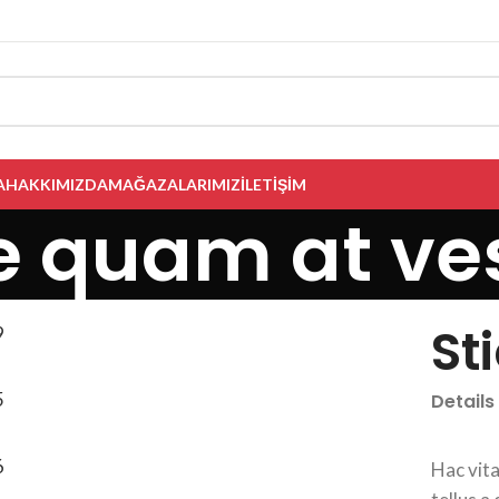
A
HAKKIMIZDA
MAĞAZALARIMIZ
İLETIŞIM
e quam at ve
St
Details
Hac vit