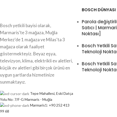
BOSCH DÜNYASI
Parola değiştiril
Bosch yetkili bayisi olarak,
Satıcı | Marmari
Marmaris’te 3 mağaza, Muğla
Noktası]
Merkez'de 1 mağaza ve Milas'ta 3
Bosch Yetkili Sa
mağaza olarak faaliyet
Teknoloji Nokta
göstermekteyiz. Beyaz eşya,
televizyon, klima, elektrikli ev aletleri,
Bosch Yetkili Sa
küçük ev aletleri gibi birçok ürünü en
Teknoloji Nokta
uygun şartlarda hizmetinize
sunmaktayız.
Tepe Mahallesi, Eski Datça
Yolu No: 7/F-G Marmaris - Muğla
Marmaris1: +90 252 413
99 68