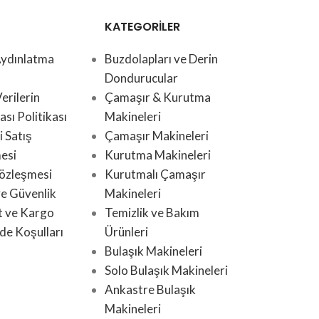
KATEGORİLER
ydınlatma
Buzdolapları ve Derin
Dondurucular
Verilerin
Çamaşır & Kurutma
sı Politikası
Makineleri
 Satış
Çamaşır Makineleri
esi
Kurutma Makineleri
Sözleşmesi
Kurutmalı Çamaşır
 ve Güvenlik
Makineleri
t ve Kargo
Temizlik ve Bakım
de Koşulları
Ürünleri
Bulaşık Makineleri
Solo Bulaşık Makineleri
Ankastre Bulaşık
Makineleri