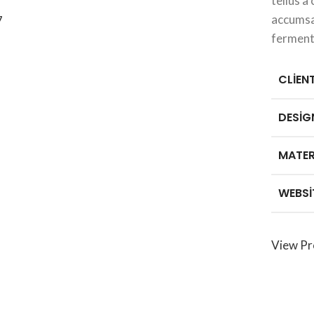
tellus 
accumsan
ferment
CLIEN
DESIG
MATER
WEBSI
View Pr