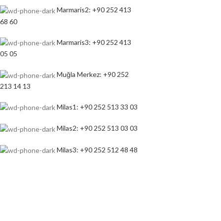
Marmaris2: +90 252 413
68 60
Marmaris3: +90 252 413
05 05
Muğla Merkez: +90 252
213 14 13
Milas1: +90 252 513 33 03
Milas2: +90 252 513 03 03
Milas3: +90 252 512 48 48