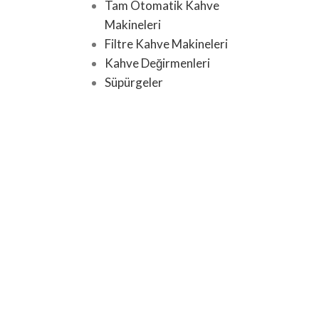
Tam Otomatik Kahve
Makineleri
Filtre Kahve Makineleri
Kahve Değirmenleri
Süpürgeler
Şarjlı Dikey Süpürgeler
Şarjlı El Süpürgeleri
Toz Torbasız Elektrikli
Süpürgeler
Toz Torbalı Elektrikli
Süpürgeler
Toz Torbaları ve
Aksesuarlar
Klimalar & Ev Konforu
Klimalar
Su Sebilleri
Ani Su Isıtıcıları ve