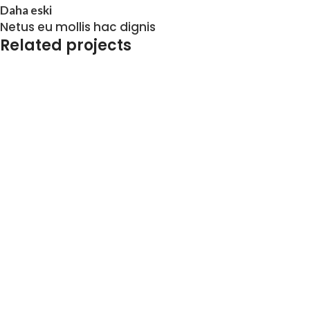
Daha eski
Netus eu mollis hac dignis
Related projects
Kitchen
Leo uteu ullamcorper