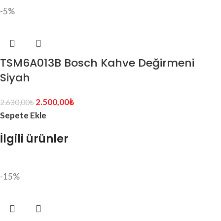
-5%
TSM6A013B Bosch Kahve Değirmeni
Siyah
2.500,00
₺
2.630,00
₺
Sepete Ekle
İlgili ürünler
-15%