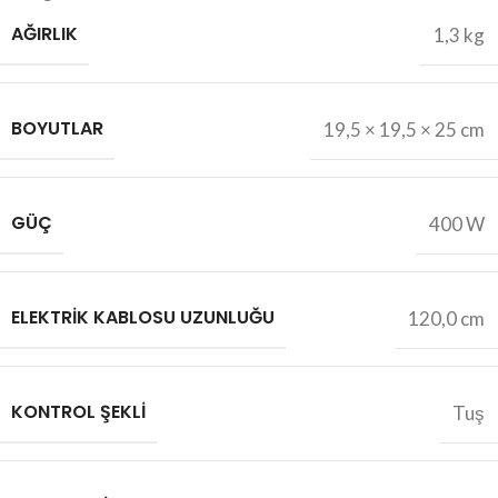
AĞIRLIK
1,3 kg
BOYUTLAR
19,5 × 19,5 × 25 cm
GÜÇ
400 W
ELEKTRIK KABLOSU UZUNLUĞU
120,0 cm
KONTROL ŞEKLI
Tuş