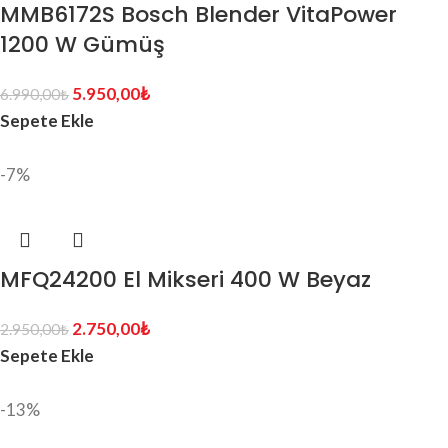
MMB6172S Bosch Blender VitaPower
1200 W Gümüş
5.950,00
₺
6.990,00
₺
Sepete Ekle
-7%
MFQ24200 El Mikseri 400 W Beyaz
2.750,00
₺
2.950,00
₺
Sepete Ekle
-13%