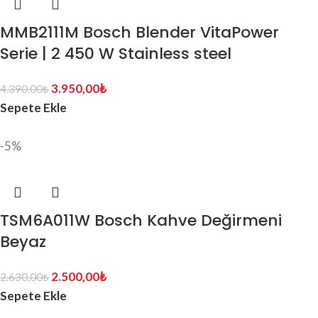
MMB2111M Bosch Blender VitaPower
Serie | 2 450 W Stainless steel
3.950,00
₺
4.390,00
₺
Sepete Ekle
-5%
TSM6A011W Bosch Kahve Değirmeni
Beyaz
2.500,00
₺
2.630,00
₺
Sepete Ekle