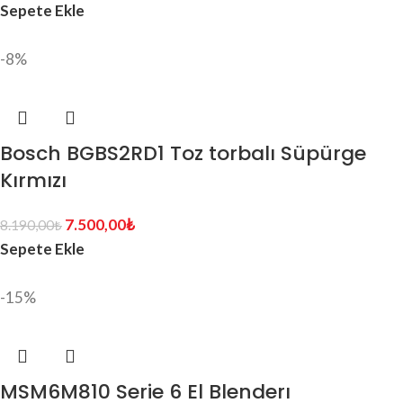
Sepete Ekle
-8%
Bosch BGBS2RD1 Toz torbalı Süpürge
Kırmızı
7.500,00
₺
8.190,00
₺
Sepete Ekle
-15%
MSM6M810 Serie 6 El Blenderı