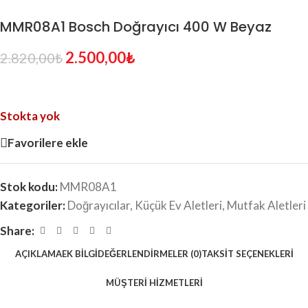
MMR08A1 Bosch Doğrayıcı 400 W Beyaz
2.500,00
₺
2.820,00
₺
Stokta yok
Favorilere ekle
Stok kodu:
MMR08A1
Kategoriler:
Doğrayıcılar
,
Küçük Ev Aletleri
,
Mutfak Aletleri
Share:
AÇIKLAMA
EK BILGI
DEĞERLENDIRMELER (0)
TAKSIT SEÇENEKLERI
MÜŞTERI HIZMETLERI