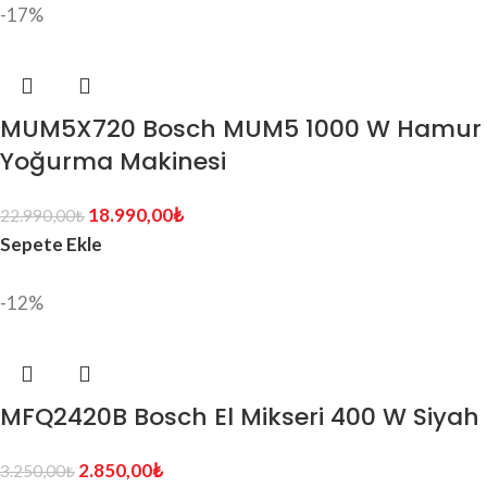
-17%
MUM5X720 Bosch MUM5 1000 W Hamur
Yoğurma Makinesi
18.990,00
₺
22.990,00
₺
Sepete Ekle
-12%
MFQ2420B Bosch El Mikseri 400 W Siyah
2.850,00
₺
3.250,00
₺