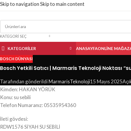
Skip to navigation
Skip to main content
KATEGORI SEÇ
KATEGORILER
ANASAYFA
ONLINE MAĞAZ
BOSCH DÜNYASI
Bosch Yetkili Satıcı | Marmaris Teknoloji Noktası “su
Tarafından gönderildi
MarmarisTeknoloji
15 Mayıs 2025
Açı
Kimden: HAKAN YÖRÜK
Konu: su sebili
Telefon Numaranız: 05535954360
İleti gövdesi:
RDW1576 SİYAH SU SEBİLİ