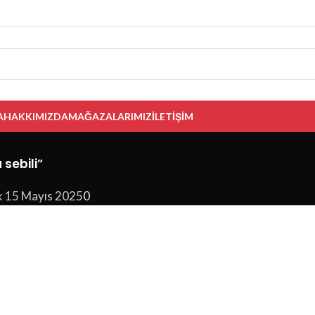
A
HAKKIMIZDA
MAĞAZALARIMIZ
İLETIŞIM
 sebili”
k 15 Mayıs 2025
0