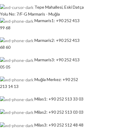
Tepe Mahallesi, Eski Datça
Yolu No: 7/F-G Marmaris - Muğla
Marmaris1: +90 252 413
99 68
Marmaris2: +90 252 413
68 60
Marmaris3: +90 252 413
05 05
Muğla Merkez: +90 252
213 14 13
Milas1: +90 252 513 33 03
Milas2: +90 252 513 03 03
Milas3: +90 252 512 48 48