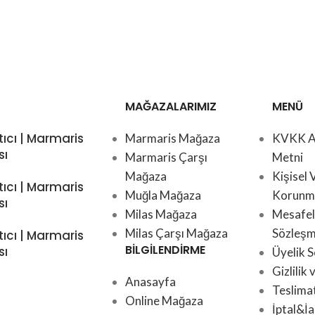
MAĞAZALARIMIZ
MENÜ
tıcı | Marmaris
Marmaris Mağaza
KVKK A
sı
Marmaris Çarşı
Metni
Mağaza
Kişisel 
tıcı | Marmaris
Muğla Mağaza
Korunma
sı
Milas Mağaza
Mesafeli
Milas Çarşı Mağaza
Sözleşm
tıcı | Marmaris
BİLGİLENDİRME
sı
Üyelik 
Gizlilik
Anasayfa
Teslima
Online Mağaza
İptal&İa