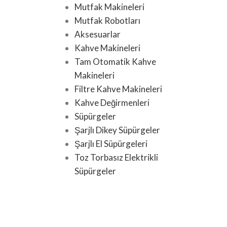
Mutfak Makineleri
Mutfak Robotları
Aksesuarlar
Kahve Makineleri
Tam Otomatik Kahve
Makineleri
Filtre Kahve Makineleri
Kahve Değirmenleri
Süpürgeler
Şarjlı Dikey Süpürgeler
Şarjlı El Süpürgeleri
Toz Torbasız Elektrikli
Süpürgeler
Toz Torbalı Elektrikli
Süpürgeler
Toz Torbaları ve
Aksesuarlar