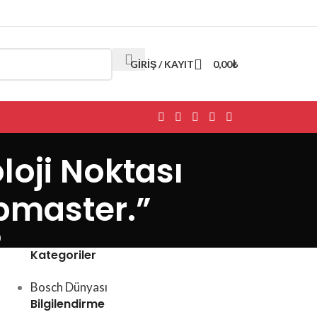
GIRIŞ / KAYIT
0,00
₺
loji Noktası
bmaster.”
0
Kategoriler
Bosch Dünyası
Bilgilendirme