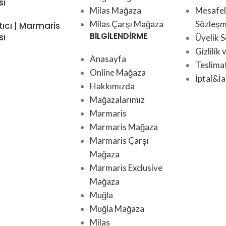
sı
Milas Mağaza
Mesafeli
Milas Çarşı Mağaza
Sözleşm
tıcı | Marmaris
BİLGİLENDİRME
sı
Üyelik 
Gizlilik
Anasayfa
Teslima
Online Mağaza
İptal&İa
Hakkımızda
Mağazalarımız
Marmaris
Marmaris Mağaza
Marmaris Çarşı
Mağaza
Marmaris Exclusive
Mağaza
Muğla
Muğla Mağaza
Milas