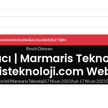
A
HAKKIMIZDA
MAĞAZALARIMIZ
İLETIŞIM
Bosch Dünyası
ıcı | Marmaris Tekno
steknoloji.com We
erildi
MarmarisTeknoloji
17 Nisan 2025
Açık 17 Nisan 2025