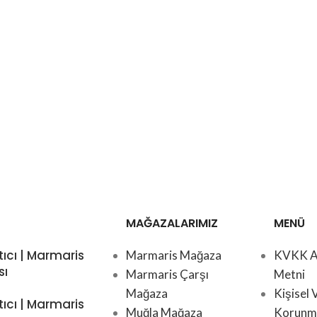
MAĞAZALARIMIZ
MENÜ
tıcı | Marmaris
Marmaris Mağaza
KVKK A
sı
Marmaris Çarşı
Metni
Mağaza
Kişisel 
tıcı | Marmaris
Muğla Mağaza
Korunma