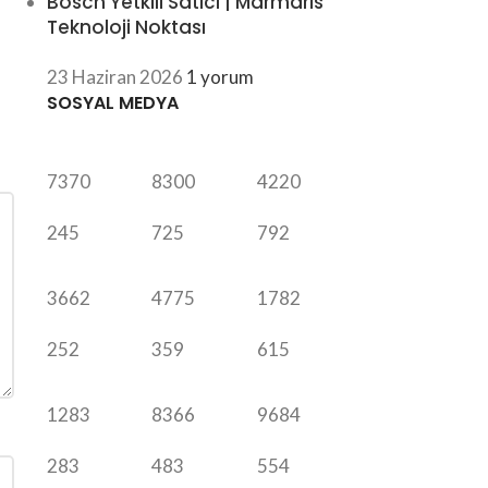
Bosch Yetkili Satıcı | Marmaris
Teknoloji Noktası
23 Haziran 2026
1 yorum
SOSYAL MEDYA
7370
8300
4220
245
725
792
3662
4775
1782
252
359
615
1283
8366
9684
283
483
554