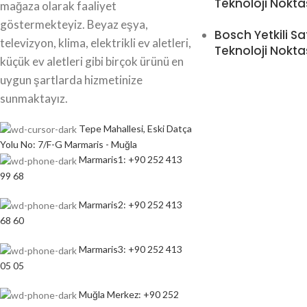
Teknoloji Nokta
mağaza olarak faaliyet
göstermekteyiz. Beyaz eşya,
Bosch Yetkili Sa
televizyon, klima, elektrikli ev aletleri,
Teknoloji Nokta
küçük ev aletleri gibi birçok ürünü en
uygun şartlarda hizmetinize
sunmaktayız.
Tepe Mahallesi, Eski Datça
Yolu No: 7/F-G Marmaris - Muğla
Marmaris1: +90 252 413
99 68
Marmaris2: +90 252 413
68 60
Marmaris3: +90 252 413
05 05
Muğla Merkez: +90 252