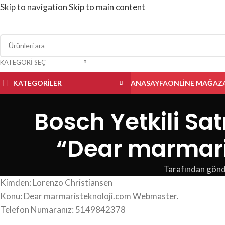
Skip to navigation
Skip to main content
KATEGORI SEÇ
KATEGORILER
ANASAYFA
ONLINE MAĞAZ
Bosch Yetkili Sat
“Dear marmari
Tarafından gönd
Kimden: Lorenzo Christiansen
Konu: Dear marmaristeknoloji.com Webmaster.
Telefon Numaranız: 5149842378