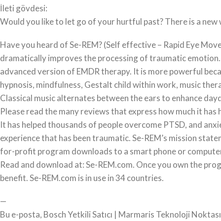
İleti gövdesi:
Would you like to let go of your hurtful past? There is a n
Have you heard of Se-REM? (Self effective – Rapid Eye Move
dramatically improves the processing of traumatic emotion. 
advanced version of EMDR therapy. It is more powerful beca
hypnosis, mindfulness, Gestalt child within work, music the
Classical music alternates between the ears to enhance day
Please read the many reviews that express how much it has 
It has helped thousands of people overcome PTSD, and anxiety.
experience that has been traumatic. Se-REM’s mission statemen
for-profit program downloads to a smart phone or computer
Read and download at: Se-REM.com. Once you own the progra
benefit. Se-REM.com is in use in 34 countries.
—
Bu e-posta, Bosch Yetkili Satıcı | Marmaris Teknoloji Noktas