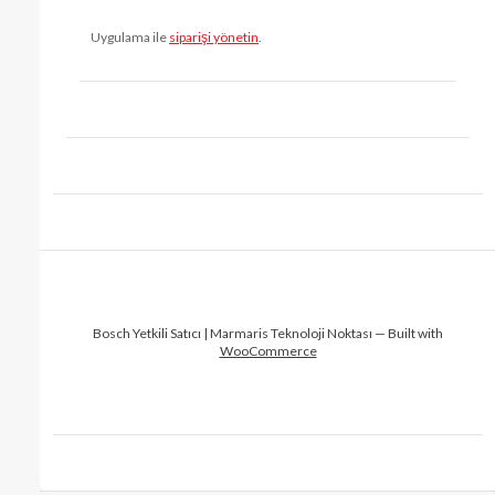
Uygulama ile
siparişi yönetin
.
Bosch Yetkili Satıcı | Marmaris Teknoloji Noktası — Built with
WooCommerce