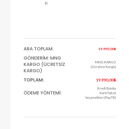
1)
ARA TOPLAM:
19.990,00
₺
GÖNDERIM: MNG
MNG KARGO
KARGO (ÜCRETSIZ
(Ücretsiz Kargo)
KARGO)
TOPLAM:
19.990,00
₺
Kredi Banka
ÖDEME YÖNTEMI:
KartıTaksit
Seçenekleri (PayTR)