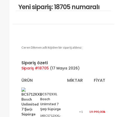
Yeni sipariş: 18705 numaralı
Ceren Dikmen adlı kişiden bir sipariş aldınız:
Sipariş özeti
Sipariş #18705
(
17 Mayıs 2026
)
ÜRÜN
MIKTAR
FIYAT
BCS712XXL
Bosch
Unlimited 7
Şarjı Süpürge
×1
19.990,00
₺
(#BCS712XXL-