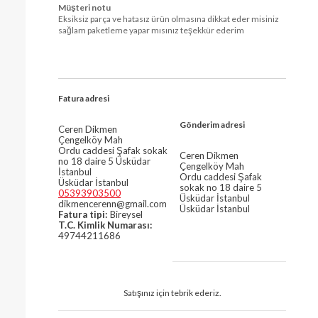
Müşteri notu
Eksiksiz parça ve hatasız ürün olmasına dikkat eder misiniz
sağlam paketleme yapar mısınız teşekkür ederim
Fatura adresi
Gönderim adresi
Ceren Dikmen
Çengelköy Mah
Ordu caddesi Şafak sokak
Ceren Dikmen
no 18 daire 5 Üsküdar
Çengelköy Mah
İstanbul
Ordu caddesi Şafak
Üsküdar İstanbul
sokak no 18 daire 5
05393903500
Üsküdar İstanbul
dikmencerenn@gmail.com
Üsküdar İstanbul
Fatura tipi:
Bireysel
T.C. Kimlik Numarası:
49744211686
Satışınız için tebrik ederiz.