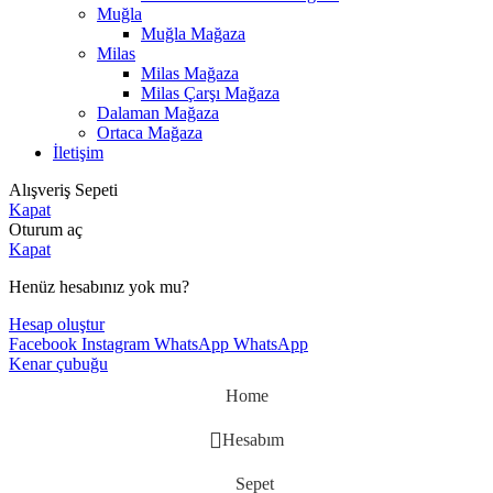
Muğla
Muğla Mağaza
Milas
Milas Mağaza
Milas Çarşı Mağaza
Dalaman Mağaza
Ortaca Mağaza
İletişim
Alışveriş Sepeti
Kapat
Oturum aç
Kapat
Henüz hesabınız yok mu?
Hesap oluştur
Facebook
Instagram
WhatsApp
WhatsApp
Kenar çubuğu
Home
Hesabım
Sepet