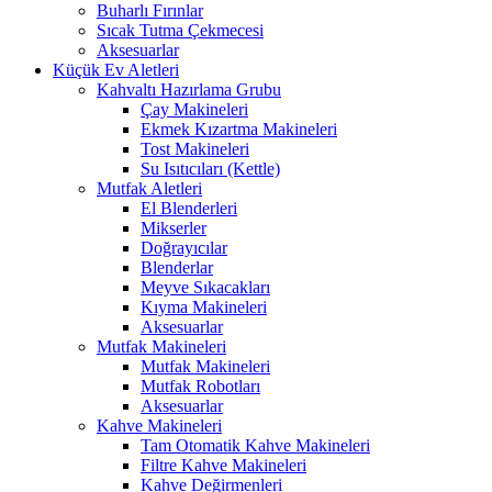
Buharlı Fırınlar
Sıcak Tutma Çekmecesi
Aksesuarlar
Küçük Ev Aletleri
Kahvaltı Hazırlama Grubu
Çay Makineleri
Ekmek Kızartma Makineleri
Tost Makineleri
Su Isıtıcıları (Kettle)
Mutfak Aletleri
El Blenderleri
Mikserler
Doğrayıcılar
Blenderlar
Meyve Sıkacakları
Kıyma Makineleri
Aksesuarlar
Mutfak Makineleri
Mutfak Makineleri
Mutfak Robotları
Aksesuarlar
Kahve Makineleri
Tam Otomatik Kahve Makineleri
Filtre Kahve Makineleri
Kahve Değirmenleri