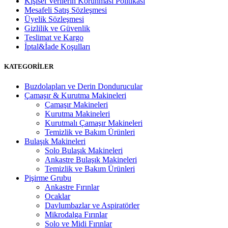
Kişisel Verilerin Korunması Politikası
Mesafeli Satış Sözleşmesi
Üyelik Sözleşmesi
Gizlilik ve Güvenlik
Teslimat ve Kargo
İptal&İade Koşulları
KATEGORİLER
Buzdolapları ve Derin Dondurucular
Çamaşır & Kurutma Makineleri
Çamaşır Makineleri
Kurutma Makineleri
Kurutmalı Çamaşır Makineleri
Temizlik ve Bakım Ürünleri
Bulaşık Makineleri
Solo Bulaşık Makineleri
Ankastre Bulaşık Makineleri
Temizlik ve Bakım Ürünleri
Pişirme Grubu
Ankastre Fırınlar
Ocaklar
Davlumbazlar ve Aspiratörler
Mikrodalga Fırınlar
Solo ve Midi Fırınlar