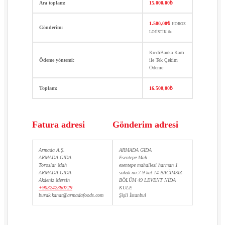
Ara toplam:
15.000,00
₺
1.500,00
₺
HOROZ
Gönderim:
LOJİSTİK ile
KrediBanka Kartı
Ödeme yöntemi:
ile Tek Çekim
Ödeme
Toplam:
16.500,00
₺
Fatura adresi
Gönderim adresi
Armada A.Ş.
ARMADA GIDA
ARMADA GIDA
Esentepe Mah
Toroslar Mah
esentepe mahallesi harman 1
ARMADA GIDA
sokak no:7-9 kat 14 BAĞIMSIZ
Akdeniz Mersin
BÖLÜM 49 LEVENT NİDA
+903242380729
KULE
burak.kanat@armadafoods.com
Şişli İstanbul