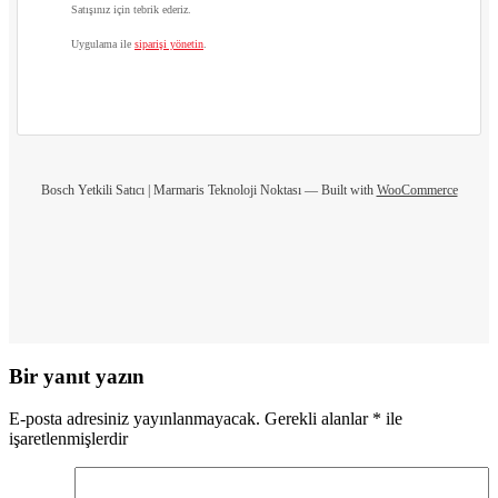
Satışınız için tebrik ederiz.
Uygulama ile
siparişi yönetin
.
Bosch Yetkili Satıcı | Marmaris Teknoloji Noktası — Built with
WooCommerce
Bir yanıt yazın
E-posta adresiniz yayınlanmayacak.
Gerekli alanlar
*
ile
işaretlenmişlerdir