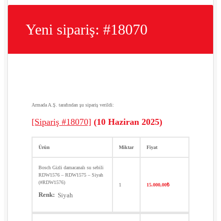
Yeni sipariş: #18070
Armada A.Ş. tarafından şu sipariş verildi:
[Sipariş #18070]
(10 Haziran 2025)
Ürün
Miktar
Fiyat
Bosch Gizli damacanalı su sebili
RDW1576 – RDW1575 – Siyah
(#RDW1576)
1
15.000,00
₺
Renk:
Siyah