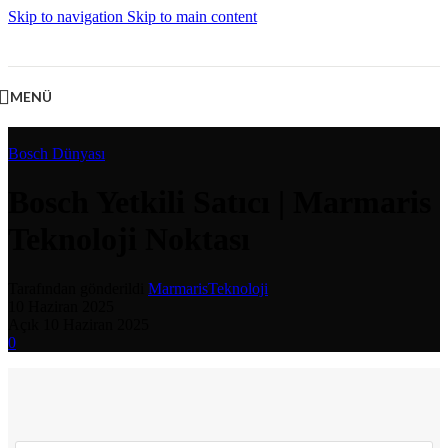
Skip to navigation
Skip to main content
MENÜ
Bosch Dünyası
Bosch Yetkili Satıcı | Marmaris
Teknoloji Noktası
Tarafından gönderildi
MarmarisTeknoloji
10 Haziran 2025
Açık 10 Haziran 2025
0