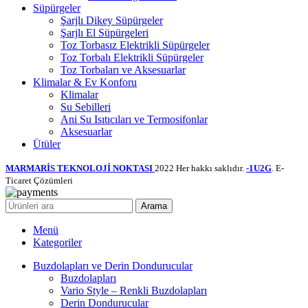
Süpürgeler
Şarjlı Dikey Süpürgeler
Şarjlı El Süpürgeleri
Toz Torbasız Elektrikli Süpürgeler
Toz Torbalı Elektrikli Süpürgeler
Toz Torbaları ve Aksesuarlar
Klimalar & Ev Konforu
Klimalar
Su Sebilleri
Ani Su Isıtıcıları ve Termosifonlar
Aksesuarlar
Ütüler
MARMARİS TEKNOLOJİ NOKTASI
2022 Her hakkı saklıdır.
-1U2G
. E-
Ticaret Çözümleri
Arama
Menü
Kategoriler
Buzdolapları ve Derin Dondurucular
Buzdolapları
Vario Style – Renkli Buzdolapları
Derin Dondurucular