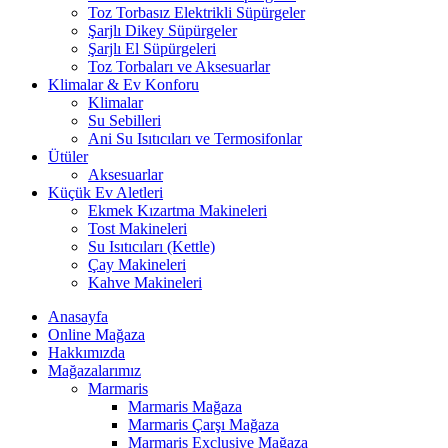
Toz Torbasız Elektrikli Süpürgeler
Şarjlı Dikey Süpürgeler
Şarjlı El Süpürgeleri
Toz Torbaları ve Aksesuarlar
Klimalar & Ev Konforu
Klimalar
Su Sebilleri
Ani Su Isıtıcıları ve Termosifonlar
Ütüler
Aksesuarlar
Küçük Ev Aletleri
Ekmek Kızartma Makineleri
Tost Makineleri
Su Isıtıcıları (Kettle)
Çay Makineleri
Kahve Makineleri
Anasayfa
Online Mağaza
Hakkımızda
Mağazalarımız
Marmaris
Marmaris Mağaza
Marmaris Çarşı Mağaza
Marmaris Exclusive Mağaza