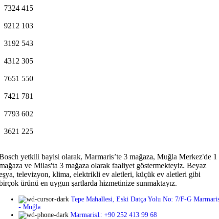
7324
415
9212
103
3192
543
4312
305
7651
550
7421
781
7793
602
3621
225
Bosch yetkili bayisi olarak, Marmaris’te 3 mağaza, Muğla Merkez'de 1
mağaza ve Milas'ta 3 mağaza olarak faaliyet göstermekteyiz. Beyaz
eşya, televizyon, klima, elektrikli ev aletleri, küçük ev aletleri gibi
birçok ürünü en uygun şartlarda hizmetinize sunmaktayız.
Tepe Mahallesi, Eski Datça Yolu No: 7/F-G Marmari
- Muğla
Marmaris1: +90 252 413 99 68