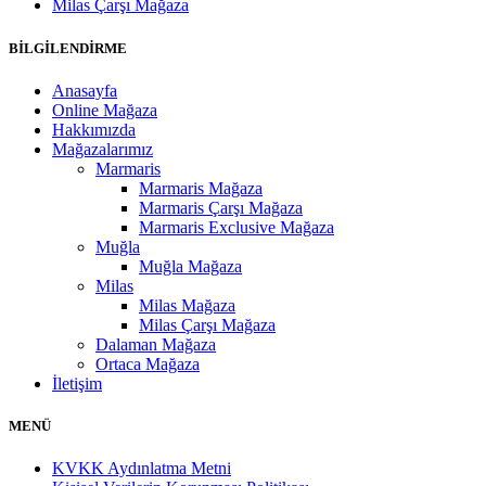
Milas Çarşı Mağaza
BİLGİLENDİRME
Anasayfa
Online Mağaza
Hakkımızda
Mağazalarımız
Marmaris
Marmaris Mağaza
Marmaris Çarşı Mağaza
Marmaris Exclusive Mağaza
Muğla
Muğla Mağaza
Milas
Milas Mağaza
Milas Çarşı Mağaza
Dalaman Mağaza
Ortaca Mağaza
İletişim
MENÜ
KVKK Aydınlatma Metni