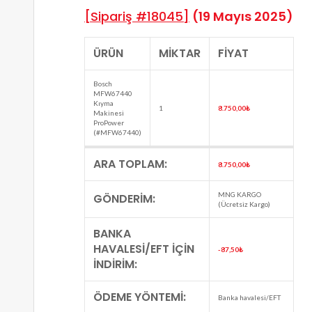
[Sipariş #18045]
(19 Mayıs 2025)
ÜRÜN
MIKTAR
FIYAT
Bosch
MFW67440
Kıyma
1
8.750,00
₺
Makinesi
ProPower
(#MFW67440)
ARA TOPLAM:
8.750,00
₺
MNG KARGO
GÖNDERIM:
(Ücretsiz Kargo)
BANKA
HAVALESI/EFT IÇIN
-87,50
₺
INDIRIM:
ÖDEME YÖNTEMI:
Banka havalesi/EFT