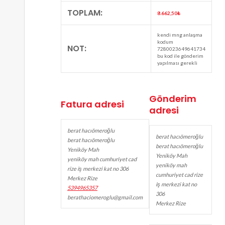
TOPLAM:
8.662,50
₺
kendi mng anlaşma
kodum
NOT:
7280023649641734
bu kod ile gönderim
yapılması gerekli
Gönderim
Fatura adresi
adresi
berat hacıömeroğlu
berat hacıömeroğlu
berat hacıömeroğlu
berat hacıömeroğlu
Yeniköy Mah
Yeniköy Mah
yeniköy mah cumhuriyet cad
yeniköy mah
rize iş merkezi kat no 306
cumhuriyet cad rize
Merkez Rize
iş merkezi kat no
5394965357
306
berathaciomeroglu@gmail.com
Merkez Rize