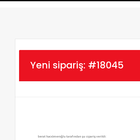
Yeni sipariş: #18045
berat hacıömeroğlu tarafından şu sipariş verildi: