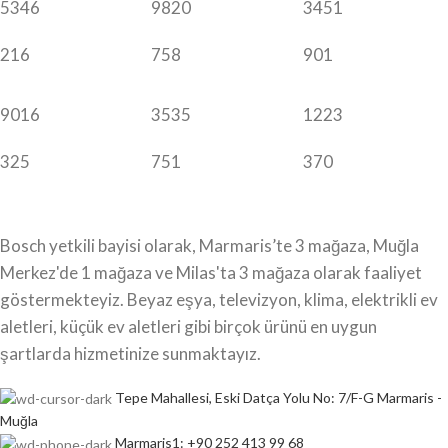
5346
9820
3451
216
758
901
9016
3535
1223
325
751
370
Bosch yetkili bayisi olarak, Marmaris’te 3 mağaza, Muğla
Merkez'de 1 mağaza ve Milas'ta 3 mağaza olarak faaliyet
göstermekteyiz. Beyaz eşya, televizyon, klima, elektrikli ev
aletleri, küçük ev aletleri gibi birçok ürünü en uygun
şartlarda hizmetinize sunmaktayız.
Tepe Mahallesi, Eski Datça Yolu No: 7/F-G Marmaris -
Muğla
Marmaris1: +90 252 413 99 68