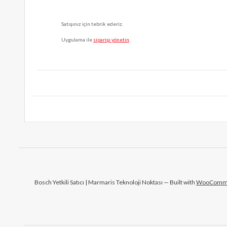
Satışınız için tebrik ederiz.
Uygulama ile
siparişi yönetin
.
Bosch Yetkili Satıcı | Marmaris Teknoloji Noktası — Built with
WooComm