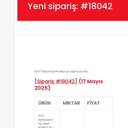
Yeni sipariş: #18042
Arif Yıldırım tarafından şu sipariş verildi:
[Sipariş #18042]
(17 Mayıs
2025)
ÜRÜN
MIKTAR
FIYAT
Gizli
damacanalı
su sebili
RDW1576 –