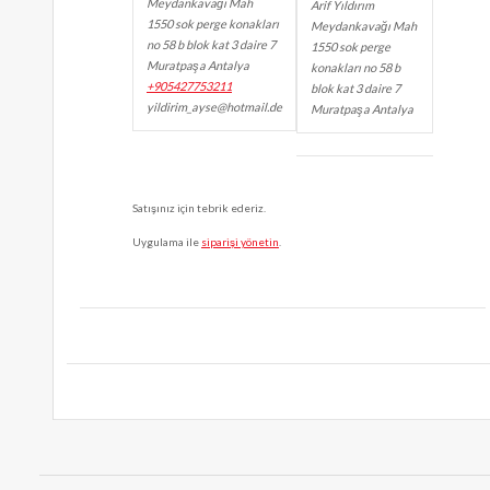
Meydankavağı Mah
Arif Yıldırım
1550 sok perge konakları
Meydankavağı Mah
no 58 b blok kat 3 daire 7
1550 sok perge
Muratpaşa Antalya
konakları no 58 b
+905427753211
blok kat 3 daire 7
yildirim_ayse@hotmail.de
Muratpaşa Antalya
Satışınız için tebrik ederiz.
Uygulama ile
siparişi yönetin
.