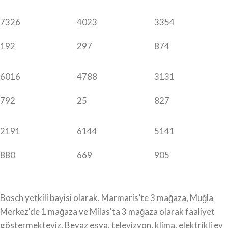
7326
4023
3354
192
297
874
6016
4788
3131
792
25
827
2191
6144
5141
880
669
905
Bosch yetkili bayisi olarak, Marmaris’te 3 mağaza, Muğla
Merkez'de 1 mağaza ve Milas'ta 3 mağaza olarak faaliyet
göstermekteyiz. Beyaz eşya, televizyon, klima, elektrikli ev