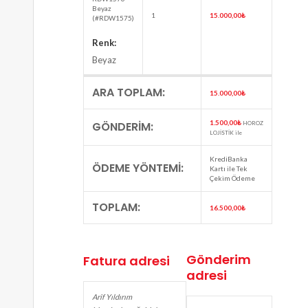
Beyaz
1
15.000,00
₺
(#RDW1575)
Renk:
Beyaz
ARA TOPLAM:
15.000,00
₺
1.500,00
₺
GÖNDERIM:
HOROZ
LOJİSTİK ile
KrediBanka
ÖDEME YÖNTEMI:
Kartı ile Tek
Çekim Ödeme
TOPLAM:
16.500,00
₺
Gönderim
Fatura adresi
adresi
Arif Yıldırım